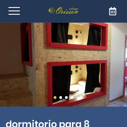
Refugio en el Camino de
Santiago de
Compostela
Bienvenido al Refugio Orisson, idealmente
ubicado en el GR65 para llegar a Santiago de
Compostela. Nuestro refugio es la dirección
ideal para una escala reconfortante y
amigable. El refugio sólo está abierto a
peregrinos y caminantes.
dormitorio para 8