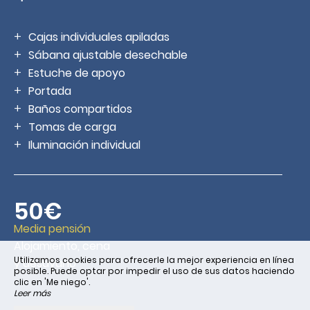
Cajas individuales apiladas
Sábana ajustable desechable
Estuche de apoyo
Portada
Baños compartidos
Tomas de carga
Iluminación individual
50€
Media pensión
Alojamiento, cena
Utilizamos cookies para ofrecerle la mejor experiencia en línea
y desayuno
posible. Puede optar por impedir el uso de sus datos haciendo
clic en 'Me niego'.
Leer más