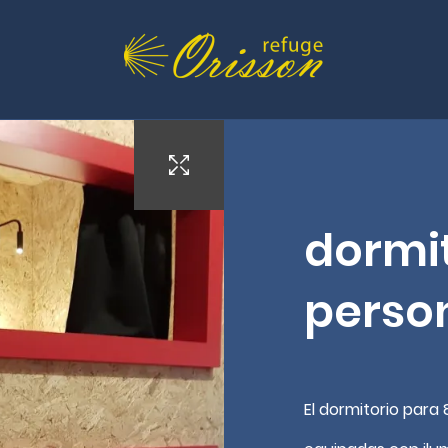
refuge.orisson@wanadoo.fr
dormit
perso
El dormitorio para 