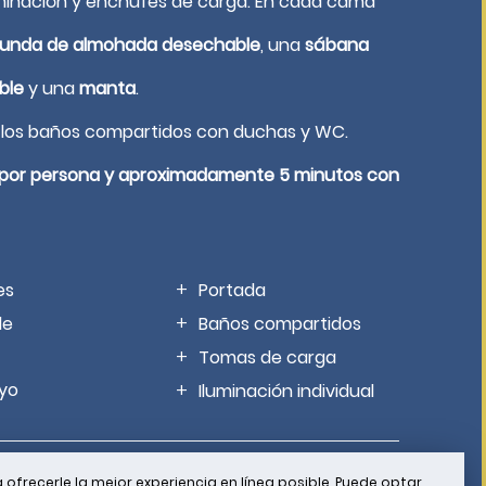
minación y enchufes de carga. En cada cama
funda de almohada desechable
, una
sábana
ble
y una
manta
.
los baños compartidos con duchas y WC.
1 por persona y aproximadamente 5 minutos con
es
Portada
le
Baños compartidos
Tomas de carga
yo
Iluminación individual
 ofrecerle la mejor experiencia en línea posible. Puede optar