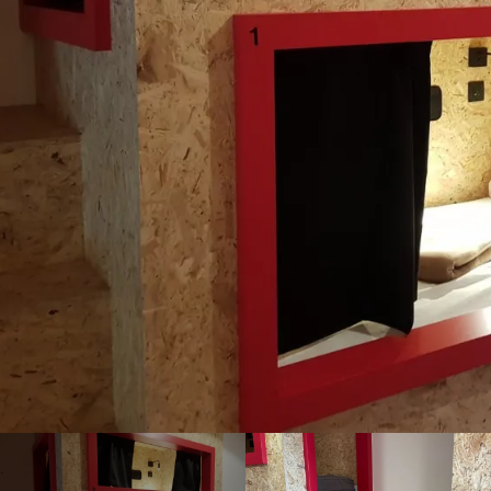
Compostela
Bienvenido al Refugio Orisson,
idealmente ubicado en el
GR65 para llegar a Santiago
de Compostela. Nuestro
refugio es la dirección ideal
para una escala
reconfortante y amigable. El
refugio sólo está abierto a
peregrinos y caminantes.