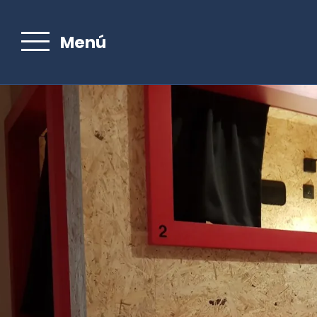
Menú
Email :
Refugio en
el Camino
de Santiago
de