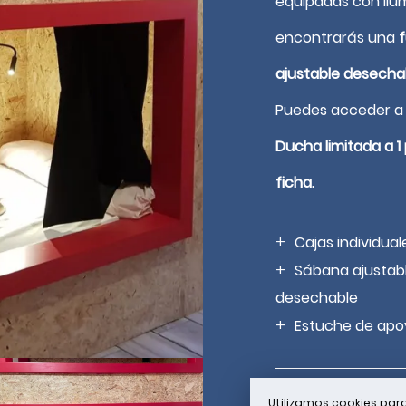
equipadas con ilu
encontrarás una
Reservar
ajustable desecha
Puedes acceder a 
Ducha limitada a 
ficha.
Cajas individual
Sábana ajustab
desechable
Estuche de apo
Utilizamos cookies para