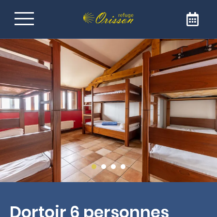
Refuge sur le Chemin de
Saint-Jacques-de-
Compostelle
Bienvenue au Refuge Orisson, idéalement
positionné sur le GR65 pour rejoindre Saint-
Jacques de Compostelle. Notre refuge est
l’adresse idéale pour faire une étape
réconfortante et conviviale. Le refuge est
ouvert uniquement aux pèlerins et aux
marcheurs.
Dortoir 6 personnes