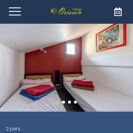
Rifugio sul Cammino di
Santiago de
Compostela
Benvenuti al Rifugio Orisson, idealmente
posizionato sul GR65 per raggiungere
Santiago de Compostela. Il nostro rifugio è
l'indirizzo ideale per una sosta confortevole e
conviviale. Il rifugio è aperto solo ai pellegrini e
ai camminatori.
2 pers.