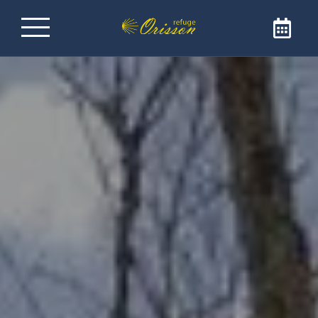
Rifugio sul Cammino di
Santiago de
Compostela
Benvenuti al Rifugio Orisson, idealmente
posizionato sul GR65 per raggiungere
Santiago de Compostela. Il nostro rifugio è
l'indirizzo ideale per una sosta confortevole e
conviviale. Il rifugio è aperto solo ai pellegrini e
ai camminatori.