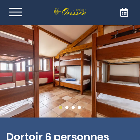
Refuge sur le Chemin de
Saint-Jacques-de-
Compostelle
Bienvenue au Refuge Orisson, idéalement
positionné sur le GR65 pour rejoindre Saint-
Jacques de Compostelle. Notre refuge est
l’adresse idéale pour faire une étape
réconfortante et conviviale. Le refuge est
ouvert uniquement aux pèlerins et aux
marcheurs.
Dortoir 6 personnes