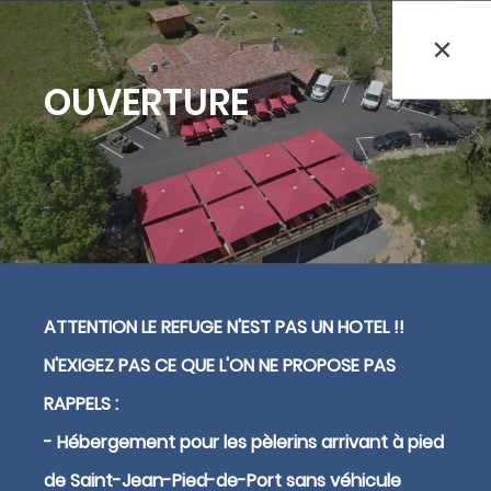
Refuge sur le Chemin de
OUVERTURE
Saint-Jacques-de-
Compostelle
Bienvenue au Refuge Orisson, idéalement
positionné sur le GR65 pour rejoindre Saint-
Jacques de Compostelle. Notre refuge est
ATTENTION LE REFUGE N'EST PAS UN HOTEL !!
l’adresse idéale pour faire une étape
réconfortante et conviviale. Le refuge est
N'EXIGEZ PAS CE QUE L'ON NE PROPOSE PAS
ouvert uniquement aux pèlerins et aux
RAPPELS :
marcheurs.
- Hébergement pour les pèlerins arrivant à pied
de Saint-Jean-Pied-de-Port sans véhicule