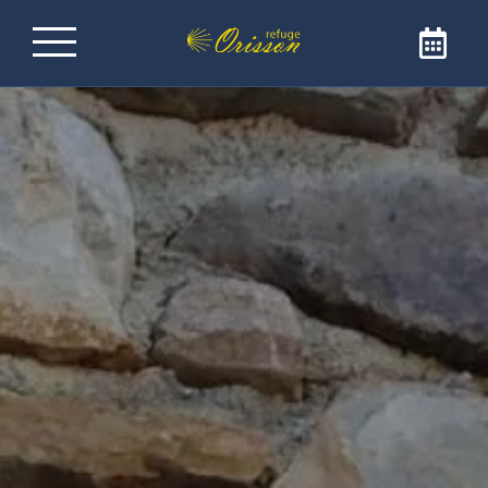
Refuge sur le Chemin de
Saint-Jacques-de-
Compostelle
Bienvenue au Refuge Orisson, idéalement
positionné sur le GR65 pour rejoindre Saint-
Jacques de Compostelle. Notre refuge est
l’adresse idéale pour faire une étape
réconfortante et conviviale. Le refuge est
ouvert uniquement aux pèlerins et aux
marcheurs.