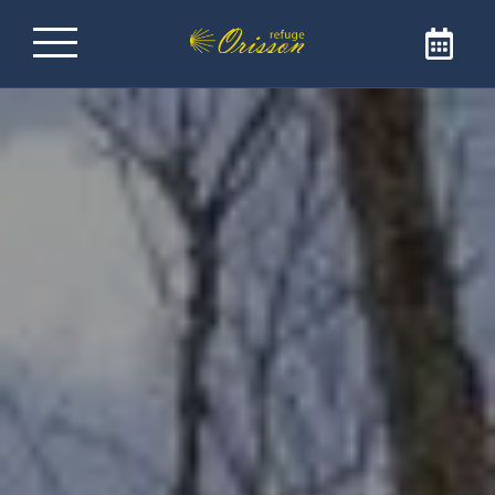
Refuge sur le Chemin de
Saint-Jacques-de-
Compostelle
Bienvenue au Refuge Orisson, idéalement
positionné sur le GR65 pour rejoindre Saint-
Jacques de Compostelle. Notre refuge est
l’adresse idéale pour faire une étape
réconfortante et conviviale. Le refuge est
ouvert uniquement aux pèlerins et aux
marcheurs.